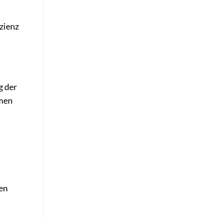
izienz
g der
hmen
en