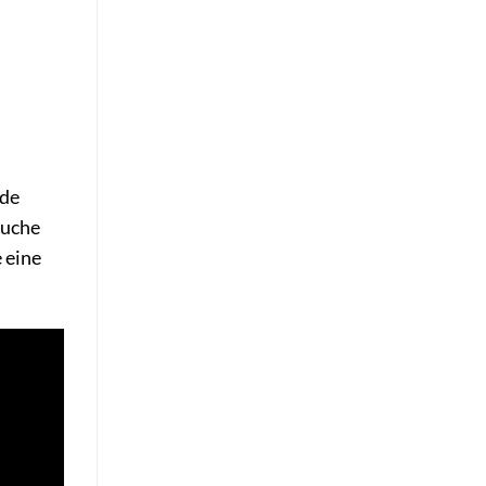
nde
suche
 eine